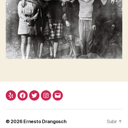
Yelp
Facebook
Twitter
Instagram
E-
mail
© 2026
Ernesto Drangosch
Subir
↑